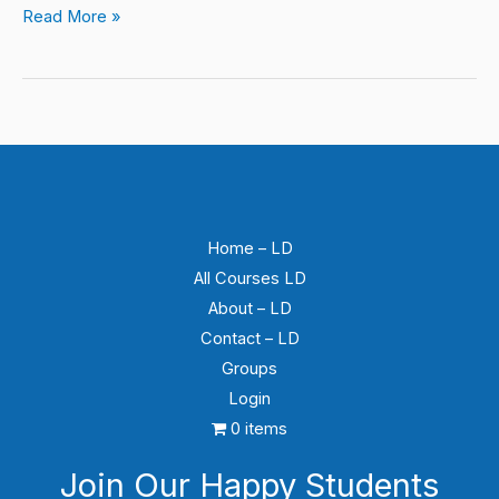
Read More »
Home – LD
All Courses LD
About – LD
Contact – LD
Groups
Login
0 items
Join Our Happy Students​