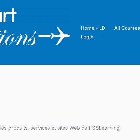
Home – LD
All Courses
0 Items
Login
s les produits, services et sites Web de FSSLearning.