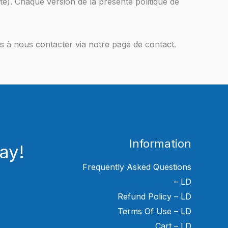
ité). Chaque version de la présente politique de
as à nous contacter via notre page de contact.
Information
ay!
Frequently Asked Questions
– LD
Refund Policy – LD
Terms Of Use – LD
Cart – LD